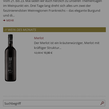
Vom 21. bis 23. Mai laden wir euch herzlich zu unseren Thementagen
im Weinpunkt ein. Drei Tage lang dreht sich alles um zwei der
faszinierendsten Weinregionen Frankreichs – das elegante Burgund
und di...
MEHR
// WEIN DES MONATS
Merlot
Der Merlot ist ein kräuterwürziger, Merlot mit
kräftiger Struktur...
12,00 €
10,80 €