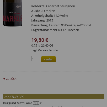
Rebsorte:
Cabernet Sauvignon
Ausbau:
trocken
Alkoholgehalt:
14,0 Vol.%
Jahrgang:
2015
Bewertung:
Falstaff: 90 Punkte, AWC Gold
Lagerstand:
mehr als 12 Flaschen
19,80 €
0,75 l / 26,40 €/l
zzgl. Versandkosten
ZURÜCK
// AKTUELLES
Burgund trifft Loire 🇫🇷🍷