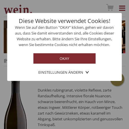
Diese Website verwendet Cookies!
Wenn Sie auf den Button "OKAY" klicken, gehen wir davon
aus, dass Sie damit einverstanden sind, alle Cookies dieser
Website zu erhalten. Bitte ändern Sie Ihre Einstellungen,
wenn Sie bestimmte Cookies nicht erhalten möchten.
Ihre Auswahl im Detail
EINSTELLUNGEN ÄNDERN
Cabernet Sauvignon
Dunkles rubingranat, violette Reflexe, zarte
Randaufhellung. Intensive florale Nuancen,
schwarze beerenfrucht, ein Hauch von Minze,
etwas Ingwer. Mittlerer Körper, rotbeeriger Touch
zart nach Gewürzneken, etwas karamell im
Abgang, bietet unkomplizierten und genussvollen
Trinkspaß.