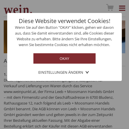
Diese Website verwendet Cookies!
Wenn Sie auf den Button "OKAY" klicken, gehen wir davon
aus, dass Sie damit einverstanden sind, alle Cookies dieser
Website zu erhalten. Bitte ändern Sie Ihre Einstellungen,
wenn Sie bestimmte Cookies nicht erhalten möchten.
AGB
EINSTELLUNGEN ÄNDERN
1. Geltungsbereich:
Diese Allgemeinen Geschäftsbedingungen (AGB) gelten für
Verkauf und Lieferung von Waren durch das Service
www.weinpunkt.at, der Firma Leeb + Moosmann Handels GmbH
– mit dem Firmensitz und der Geschäftsadresse in 6700 Bludenz,
Rathausgasse 12, nach folgend als Leeb + Moosmann Handels
GmbH benannt. Die AGB können von Leeb + Moosmann Handels
GmbH geändert werden und gelten jeweils in der zum Zeitpunkt
Ihrer Bestellung aktuellen Fassung. Mit der Abgabe einer
Bestellung erklärt sich der Käufer mit diesen AGB einverstanden