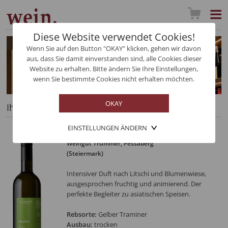
Diese Website verwendet Cookies!
Wenn Sie auf den Button "OKAY" klicken, gehen wir davon
aus, dass Sie damit einverstanden sind, alle Cookies dieser
Website zu erhalten. Bitte ändern Sie Ihre Einstellungen,
wenn Sie bestimmte Cookies nicht erhalten möchten.
Ihre Auswahl im Detail
EINSTELLUNGEN ÄNDERN
Gelber Traminer Reine Seele
Weingut Trummer
, Pessaberg
(Steiermark)
Intensiver Duft nach Litschi und Blumenwiese,
ausgesprochen fruchtig und animierend. Der
perfekte Begleiter zu asiatischen Speisen.
Rebsorte:
Gelber Traminer
Ausbau:
trocken