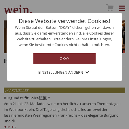
Diese Website verwendet Cookies!
Wenn Sie auf den Button "OKAY" klicken, gehen wir davon
aus, dass Sie damit einverstanden sind, alle Cookies dieser
Website zu erhalten. Bitte ändern Sie Ihre Einstellungen,
wenn Sie bestimmte Cookies nicht erhalten möchten.
Ihre Auswahl im Detail
EINSTELLUNGEN ÄNDERN
// AKTUELLES
Burgund trifft Loire 🇫🇷🍷
Vom 21. bis 23. Mai laden wir euch herzlich zu unseren Thementagen
im Weinpunkt ein. Drei Tage lang dreht sich alles um zwei der
faszinierendsten Weinregionen Frankreichs – das elegante Burgund
und di...
MEHR