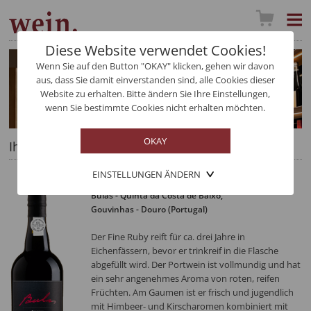
Diese Website verwendet Cookies!
Wenn Sie auf den Button "OKAY" klicken, gehen wir davon
aus, dass Sie damit einverstanden sind, alle Cookies dieser
Website zu erhalten. Bitte ändern Sie Ihre Einstellungen,
wenn Sie bestimmte Cookies nicht erhalten möchten.
Ihre Auswahl im Detail
EINSTELLUNGEN ÄNDERN
Fine Ruby
Bulas - Quinta da Costa de Baixo
,
Gouvinhas - Douro (Portugal)
Der Fine Ruby reift für ca. drei Jahre in
Eichenfässern, bevor er trinkreif in die Flasche
abgefüllt wird. Der Portwein ist vollmundig und hat
ein sehr angenehmes Aroma von roten, reifen
Früchten. Am Gaumen ist er frisch und jugendlich
mit Himbeer- und Kirscharomen kombiniert mit