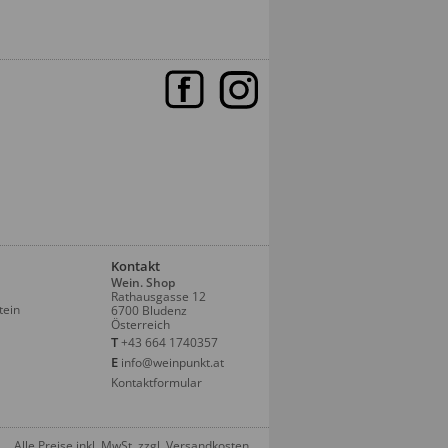
Kontakt
Wein. Shop
Rathausgasse 12
tein
6700 Bludenz
Österreich
T
+43 664 1740357
E
info@weinpunkt.at
Kontaktformular
Alle Preise inkl. MwSt. zzgl. Versandkosten