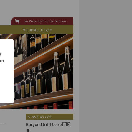
Der Warenkorb ist derzeit leer.
Veranstaltungen
t
hre
// AKTUELLES
Burgund trifft Loire 🇫🇷
🍷