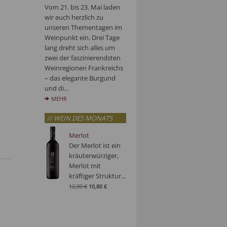
Vom 21. bis 23. Mai laden
wir euch herzlich zu
unseren Thementagen im
Weinpunkt ein. Drei Tage
lang dreht sich alles um
zwei der faszinierendsten
Weinregionen Frankreichs
– das elegante Burgund
und di...
MEHR
// WEIN DES MONATS
Merlot
Der Merlot ist ein
kräuterwürziger,
Merlot mit
kräftiger Struktur...
12,00 €
10,80 €