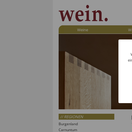
Weine
W
ei
// REGIONEN
Burgenland
Carnuntum