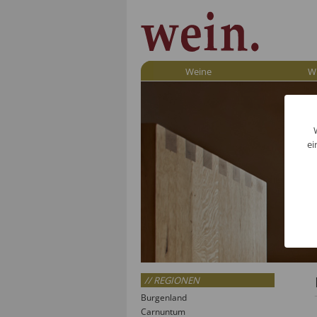
Weine
W
ei
// REGIONEN
Burgenland
Carnuntum