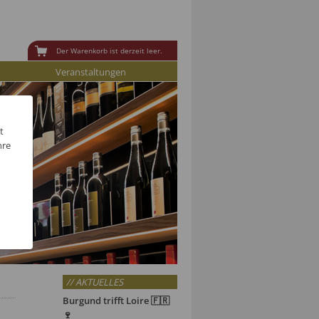
Der Warenkorb ist derzeit leer.
Veranstaltungen
t
hre
// AKTUELLES
Burgund trifft Loire 🇫🇷
🍷