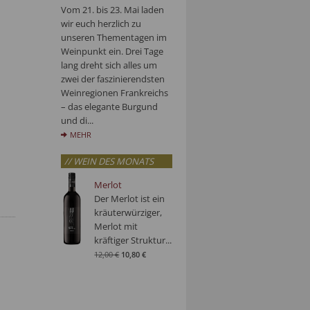
Vom 21. bis 23. Mai laden
wir euch herzlich zu
unseren Thementagen im
Weinpunkt ein. Drei Tage
lang dreht sich alles um
zwei der faszinierendsten
Weinregionen Frankreichs
– das elegante Burgund
und di...
MEHR
// WEIN DES MONATS
Merlot
Der Merlot ist ein
kräuterwürziger,
Merlot mit
kräftiger Struktur...
12,00 €
10,80 €