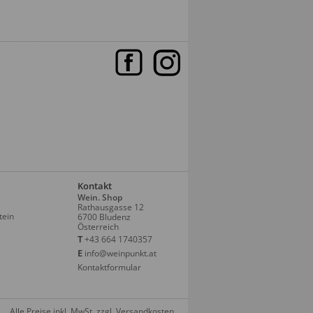
Kontakt
Wein. Shop
Rathausgasse 12
tein
6700 Bludenz
Österreich
T
+43 664 1740357
E
info@weinpunkt.at
Kontaktformular
Alle Preise inkl. MwSt. zzgl. Versandkosten