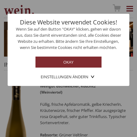
Diese Website verwendet Cookies!
Wenn Sie auf den Button "OKAY" klicken, gehen wir davon
aus, dass Sie damit einverstanden sind, alle Cookies dieser
Website zu erhalten. Bitte ändern Sie Ihre Einstellungen,
wenn Sie bestimmte Cookies nicht erhalten möchten.
Ihre Auswahl im Detail
EINSTELLUNGEN ÄNDERN
Grüner Veltliner GrooVee
Weingut Gschweicher
, Röschitz
(Weinviertel)
Füllig, frische Apfelaromatik, gelbe Kriecherln,
Kräuterwürze, frischer Pfeffer. Klar ausgeprägte
rosa Grapefruit, sehr guter Trinkfluss. Typischer
Sortenvertreter.
Rebsorte:
Grüner Veltliner