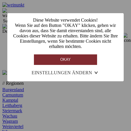
Diese Website verwendet Cookies!
Wenn Sie auf den Button "OKAY" klicken, gehen wir
davon aus, dass Sie damit einverstanden sind, alle
Der Warenkorb ist derzeit leer.
Cookies dieser Website zu erhalten. Bitte ändern Sie Ihre
Einstellungen, wenn Sie bestimmte Cookies nicht
Weine
erhalten möchten.
Winzer
Kulinarik
Gläser
Veranstaltungen
EINSTELLUNGEN ÄNDERN
// Regionen
Burgenland
Carnuntum
Kamptal
Leithaberg
Steiermark
Wachau
Wagram
Weinviertel