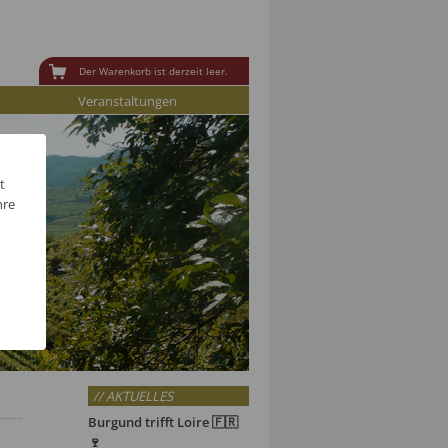
Der Warenkorb ist derzeit leer.
Veranstaltungen
t
hre
// AKTUELLES
Burgund trifft Loire 🇫🇷
🍷