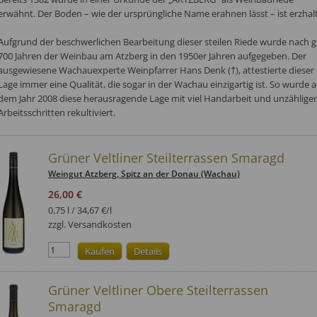
erwähnt. Der Boden – wie der ursprüngliche Name erahnen lässt – ist erzhalt
Aufgrund der beschwerlichen Bearbeitung dieser steilen Riede wurde nach g
700 Jahren der Weinbau am Atzberg in den 1950er Jahren aufgegeben. Der
ausgewiesene Wachauexperte Weinpfarrer Hans Denk (†), attestierte dieser
Lage immer eine Qualität, die sogar in der Wachau einzigartig ist. So wurde 
dem Jahr 2008 diese herausragende Lage mit viel Handarbeit und unzählige
Arbeitsschritten rekultiviert.
Grüner Veltliner Steilterrassen Smaragd
Weingut Atzberg
, Spitz an der Donau (Wachau)
26,00 €
0,75 l / 34,67 €/l
zzgl. Versandkosten
Grüner Veltliner Obere Steilterrassen
Smaragd