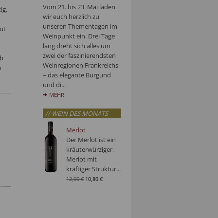
Vom 21. bis 23. Mai laden
ig.
wir euch herzlich zu
unseren Thementagen im
ut
Weinpunkt ein. Drei Tage
lang dreht sich alles um
zwei der faszinierendsten
ab
Weinregionen Frankreichs
n
– das elegante Burgund
und di...
MEHR
// WEIN DES MONATS
Merlot
Der Merlot ist ein
kräuterwürziger,
Merlot mit
kräftiger Struktur...
12,00 €
10,80 €