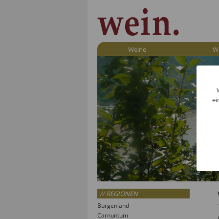
Weine
W
ei
// REGIONEN
Burgenland
Carnuntum