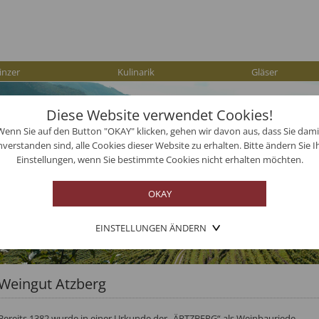
inzer
Kulinarik
Gläser
Diese Website verwendet Cookies!
Wenn Sie auf den Button "OKAY" klicken, gehen wir davon aus, dass Sie dami
nverstanden sind, alle Cookies dieser Website zu erhalten. Bitte ändern Sie I
Einstellungen, wenn Sie bestimmte Cookies nicht erhalten möchten.
EINSTELLUNGEN ÄNDERN
Weingut Atzberg
Bereits 1382 wurde in einer Urkunde der „ÄRTZBERG“ als Weinbauriede