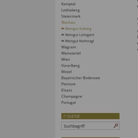
Kamptal
Leithaberg
Steiermark
Wachau
Weingut Atzberg
Weingut Lichtgartl
Weingut Nothnagl
Wagram
Weinviertel
Wien
Vorarlberg
Mosel
Bayerischer Bodensee
Piemont
Elsass
Champagne
Portugal
// SUCHE